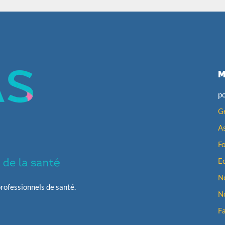
M
po
Ge
A
F
E
No
rofessionnels de santé.
No
F