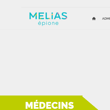
ADM
MÉDECINS