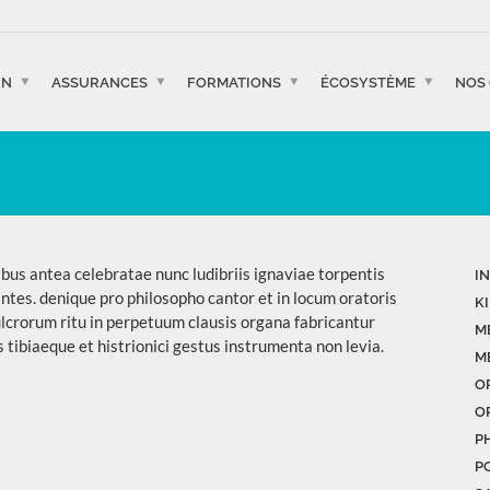
IN
ASSURANCES
FORMATIONS
ÉCOSYSTÈME
NOS
bus antea celebratae nunc ludibriis ignaviae torpentis
I
tantes. denique pro philosopho cantor et in locum oratoris
K
ulcrorum ritu in perpetuum clausis organa fabricantur
M
tibiaeque et histrionici gestus instrumenta non levia.
M
O
O
P
P