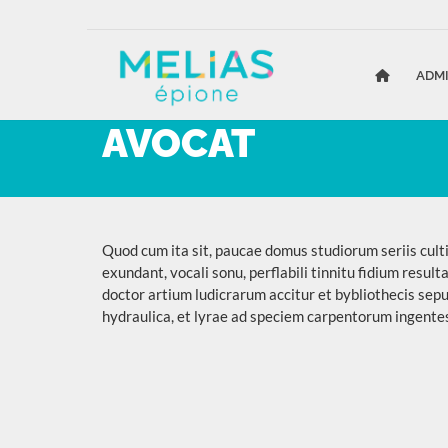
ADM
AVOCAT
Quod cum ita sit, paucae domus studiorum seriis culti
exundant, vocali sonu, perflabili tinnitu fidium resul
doctor artium ludicrarum accitur et bybliothecis sep
hydraulica, et lyrae ad speciem carpentorum ingentes 