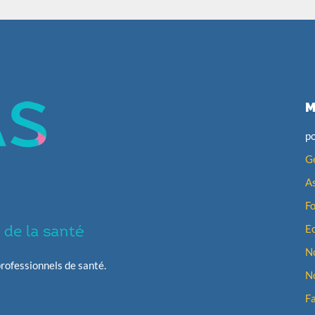
M
po
Ge
A
F
E
No
rofessionnels de santé.
No
F