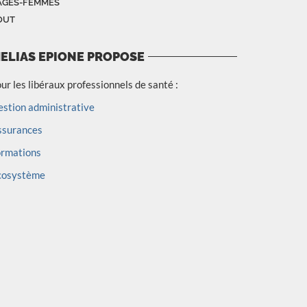
AGES-FEMMES
OUT
ELIAS EPIONE PROPOSE
ur les libéraux professionnels de santé :
stion administrative
ssurances
ormations
cosystème