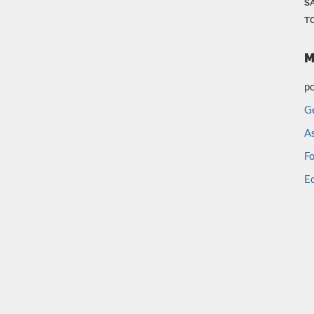
S
T
M
po
Ge
A
F
E